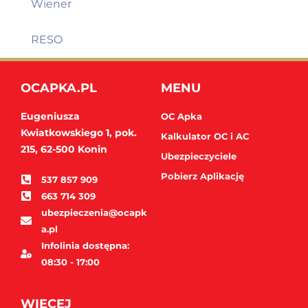
Wiener
RESO
OCAPKA.PL
MENU
Eugeniusza
OC Apka
Kwiatkowskiego 1, pok.
Kalkulator OC i AC
215,
62-500 Konin
Ubezpieczyciele
Pobierz Aplikację
537 857 909
663 714 309
ubezpieczenia@ocapk
a.pl
Infolinia dostępna:
08:30 - 17:00
WIĘCEJ