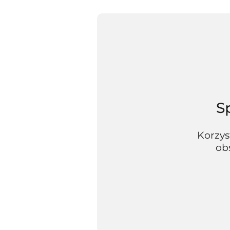
S
Korzys
obs