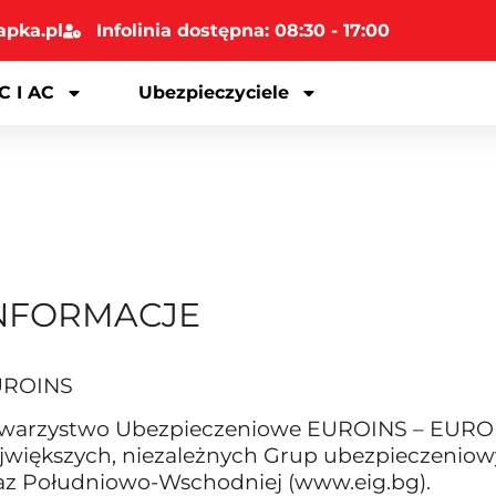
apka.pl
Infolinia dostępna: 08:30 - 17:00
C I AC
Ubezpieczyciele
NFORMACJE
UROINS
warzystwo Ubezpieczeniowe EUROINS – EUROINS
jwiększych, niezależnych Grup ubezpieczeniow
az Południowo-Wschodniej (www.eig.bg).