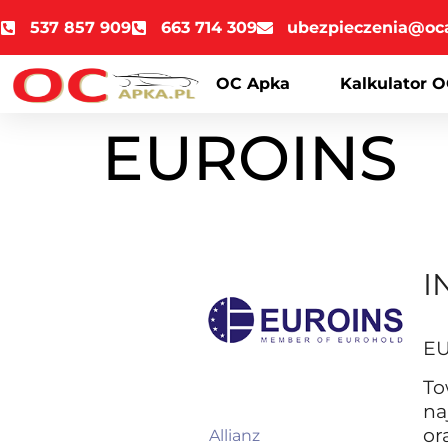
537 857 909
663 714 309
ubezpieczenia@oc
OC Apka
Kalkulator O
EUROINS
I
E
To
na
or
Allianz