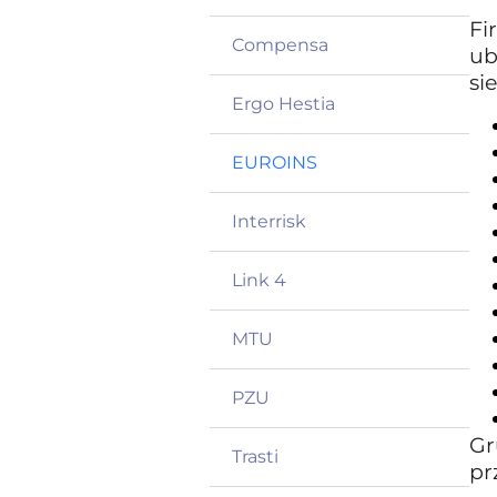
Fi
Compensa
ub
si
Ergo Hestia
EUROINS
Interrisk
Link 4
MTU
PZU
Gr
Trasti
pr