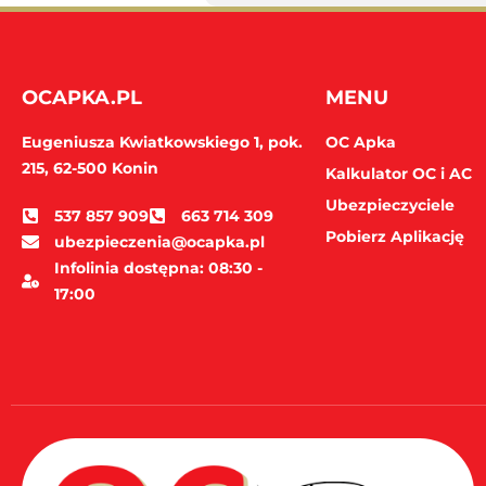
OCAPKA.PL
MENU
Eugeniusza Kwiatkowskiego 1, pok.
OC Apka
215,
62-500 Konin
Kalkulator OC i AC
Ubezpieczyciele
537 857 909
663 714 309
Pobierz Aplikację
ubezpieczenia@ocapka.pl
Infolinia dostępna: 08:30 -
17:00