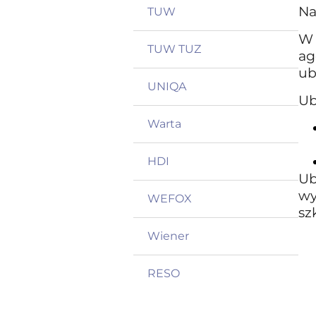
Na
TUW
W 
TUW TUZ
ag
ub
UNIQA
Ub
Warta
HDI
Ub
wy
WEFOX
sz
Wiener
RESO