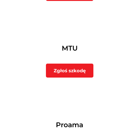
MTU
Zgłoś szkodę
Proama