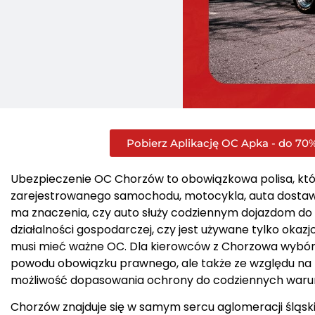
Pobierz Aplikację OC Apka - do 70%
Ubezpieczenie OC Chorzów to obowiązkowa polisa, któr
zarejestrowanego samochodu, motocykla, auta dostaw
ma znaczenia, czy auto służy codziennym dojazdom do
działalności gospodarczej, czy jest używane tylko okazj
musi mieć ważne OC. Dla kierowców z Chorzowa wybór o
powodu obowiązku prawnego, ale także ze względu na
możliwość dopasowania ochrony do codziennych waru
Chorzów znajduje się w samym sercu aglomeracji śląsk