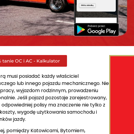
 tanie OC i AC - Kalkulator
ą musi posiadać każdy właściciel
czego lub innego pojazdu mechanicznego. Nie
 pracy, wyjazdom rodzinnym, prowadzeniu
onalnie. Jeśli pojazd pozostaje zarejestrowany,
dpowiedniej polisy ma znaczenie nie tylko z
 koszty, wygodę użytkowania samochodu i
nków jazdy.
iej, pomiędzy Katowicami, Bytomiem,