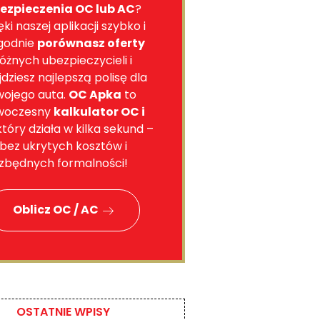
ezpieczenia OC lub AC
?
ęki naszej aplikacji szybko i
godnie
porównasz oferty
óżnych ubezpieczycieli i
jdziesz najlepszą polisę dla
wojego auta.
OC Apka
to
woczesny
kalkulator OC i
 który działa w kilka sekund –
bez ukrytych kosztów i
zbędnych formalności!
Oblicz OC / AC
OSTATNIE WPISY​