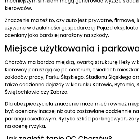
mocniejszym silnikiem mogą generować wyższe składki
kierowców.
Znaczenie ma też to, czy auto jest prywatne, firmowe,
używane w działalności gospodarczej. Pojazd eksploat
oceniany jako bardziej narażony na szkody.
Miejsce użytkowania i parkow
Chorzów ma bardzo miejską, zwartą strukturę i leży w 
Kierowcy poruszają się po centrum, osiedlach mieszkani
zakładów pracy, Parku Śląskiego, Stadionu Śląskiego 
także codzienne dojazdy w kierunku Katowic, Bytomia, Si
Świętochłowic czy Zabrza.
Dla ubezpieczyciela znaczenie może mieć również mi
być oceniany inaczej niż auto zostawiane codziennie na
parkingu osiedlowym. Ryzyko szkód parkingowych, za
na ocenę ryzyka.
Jak znaleźć tanie OC Chorzów?