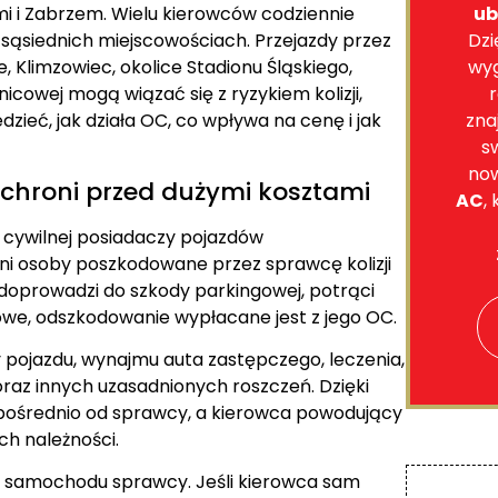
ub
mi i Zabrzem. Wielu kierowców codziennie
Dzi
 sąsiednich miejscowościach. Przejazdy przez
wy
 Klimzowiec, okolice Stadionu Śląskiego,
r
nicowej mogą wiązać się z ryzykiem kolizji,
zna
zieć, jak działa OC, co wpływa na cenę i jak
s
no
chroni przed dużymi kosztami
AC
,
 cywilnej posiadaczy pojazdów
ni osoby poszkodowane przez sprawcę kolizji
 doprowadzi do szkody parkingowej, potrąci
we, odszkodowanie wypłacane jest z jego OC.
pojazdu, wynajmu auta zastępczego, leczenia,
oraz innych uzasadnionych roszczeń. Dzięki
pośrednio od sprawcy, a kierowca powodujący
ch należności.
i samochodu sprawcy. Jeśli kierowca sam