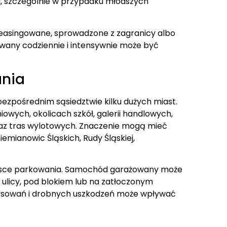
, szczególnie w przypadku młodszych
 leasingowane, sprowadzone z zagranicy albo
owany codziennie i intensywnie może być
ania
bezpośrednim sąsiedztwie kilku dużych miast.
owych, okolicach szkół, galerii handlowych,
oraz tras wylotowych. Znaczenie mogą mieć
emianowic Śląskich, Rudy Śląskiej,
ejsce parkowania. Samochód garażowany może
 ulicy, pod blokiem lub na zatłoczonym
rysowań i drobnych uszkodzeń może wpływać