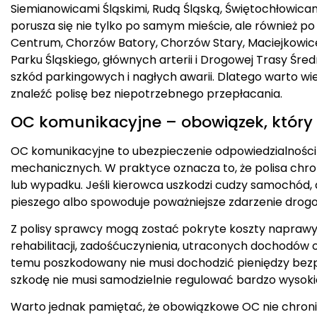
Siemianowicami Śląskimi, Rudą Śląską, Świętochłowica
porusza się nie tylko po samym mieście, ale również po
Centrum, Chorzów Batory, Chorzów Stary, Maciejkowice,
Parku Śląskiego, głównych arterii i Drogowej Trasy Śred
szkód parkingowych i nagłych awarii. Dlatego warto wied
znaleźć polisę bez niepotrzebnego przepłacania.
OC komunikacyjne – obowiązek, który 
OC komunikacyjne to ubezpieczenie odpowiedzialności
mechanicznych. W praktyce oznacza to, że polisa chro
lub wypadku. Jeśli kierowca uszkodzi cudzy samochód,
pieszego albo spowoduje poważniejsze zdarzenie drogo
Z polisy sprawcy mogą zostać pokryte koszty naprawy 
rehabilitacji, zadośćuczynienia, utraconych dochodów 
temu poszkodowany nie musi dochodzić pieniędzy bez
szkodę nie musi samodzielnie regulować bardzo wysoki
Warto jednak pamiętać, że obowiązkowe OC nie chron