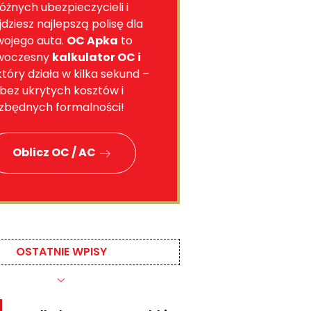
óżnych ubezpieczycieli i
jdziesz najlepszą polisę dla
wojego auta.
OC Apka
to
woczesny
kalkulator OC i
 który działa w kilka sekund –
bez ukrytych kosztów i
zbędnych formalności!
Oblicz OC / AC
OSTATNIE WPISY​