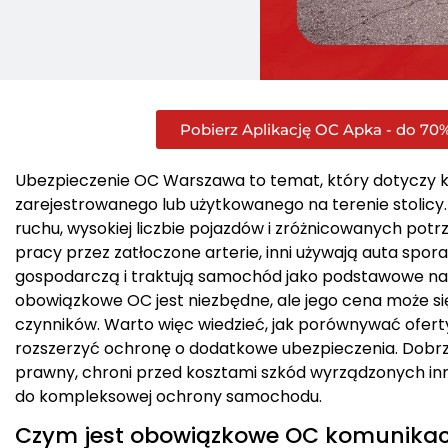
Pobierz Aplikację OC Apka - do 70%
Ubezpieczenie OC Warszawa to temat, który dotyczy 
zarejestrowanego lub użytkowanego na terenie stolicy
ruchu, wysokiej liczbie pojazdów i zróżnicowanych pot
pracy przez zatłoczone arterie, inni używają auta spora
gospodarczą i traktują samochód jako podstawowe na
obowiązkowe OC jest niezbędne, ale jego cena może się
czynników. Warto więc wiedzieć, jak porównywać oferty
rozszerzyć ochronę o dodatkowe ubezpieczenia. Dobrz
prawny, chroni przed kosztami szkód wyrządzonych i
do kompleksowej ochrony samochodu.
Czym jest obowiązkowe OC komunikac