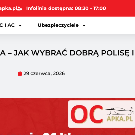
apka.pl
Infolinia dostępna: 08:30 - 17:00
C I AC
Ubezpieczyciele
 – JAK WYBRAĆ DOBRĄ POLISĘ I 
29 czerwca, 2026