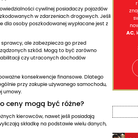
r
wiedzialności cywilnej posiadaczy pojazdów
zna
zkodowanych w zdarzeniach drogowych. Jeśli
s
ie dla osoby poszkodowanej wypłacane jest z
no
AC
,
 sprawcy, ale zabezpiecza go przed
rządzonych szkód. Mogą to być zarówno
ehabilitacji czy utraconych dochodów
poważne konsekwencje finansowe. Dlatego
zczególnie przy zakupie używanego samochodu,
ej umowy.
go ceny mogą być różne?
nych kierowców, nawet jeśli posiadają
iczają składkę na podstawie wielu danych,