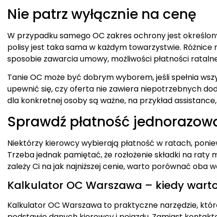
Nie patrz wyłącznie na cenę
W przypadku samego OC zakres ochrony jest określon
polisy jest taka sama w każdym towarzystwie. Różnice 
sposobie zawarcia umowy, możliwości płatności rataln
Tanie OC może być dobrym wyborem, jeśli spełnia wszy
upewnić się, czy oferta nie zawiera niepotrzebnych doda
dla konkretnej osoby są ważne, na przykład assistance
Sprawdź płatność jednorazową
Niektórzy kierowcy wybierają płatność w ratach, poni
Trzeba jednak pamiętać, że rozłożenie składki na raty m
zależy Ci na jak najniższej cenie, warto porównać oba w
Kalkulator OC Warszawa – kiedy warto
Kalkulator OC Warszawa to praktyczne narzędzie, któ
podstawie danych kierowcy i pojazdu. Zamiast kontak