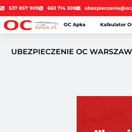
537 857 909
663 714 309
ubezpieczenia@oc
OC Apka
Kalkulator O
UBEZPIECZENIE OC WARSZAWA