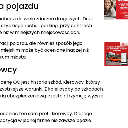
a pojazdu
chodzi do wielu zdarzeń drogowych. Duże
y szybkiego ruchu i parkingi przy centrach
e niż w mniejszych miejscowościach.
tracji pojazdu, ale również sposób jego
miejskim może być oceniane inaczej niż
rum miasta.
owcy
nę OC jest historia szkód. Kierowcy, którzy
zystniejsze warunki. Z kolei osoby po szkodach,
torią ubezpieczeniową często otrzymują wyższe
oceniać ten sam profil kierowcy. Dlatego
ozycja w jednej firmie nie zawsze będzie