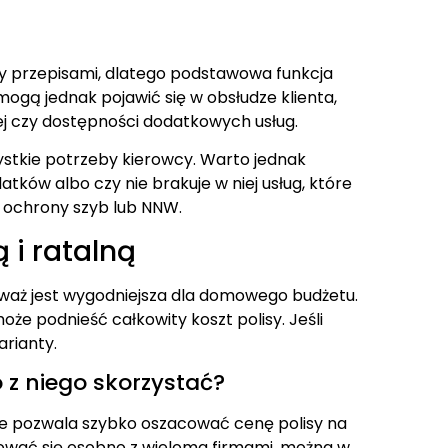
y przepisami, dlatego podstawowa funkcja
mogą jednak pojawić się w obsłudze klienta,
ej czy dostępności dodatkowych usług.
stkie potrzeby kierowcy. Warto jednak
tków albo czy nie brakuje w niej usług, które
, ochrony szyb lub NNW.
 i ratalną
eważ jest wygodniejsza dla domowego budżetu.
oże podnieść całkowity koszt polisy. Jeśli
arianty.
 z niego skorzystać?
re pozwala szybko oszacować cenę polisy na
tować się osobno z wieloma firmami, można w