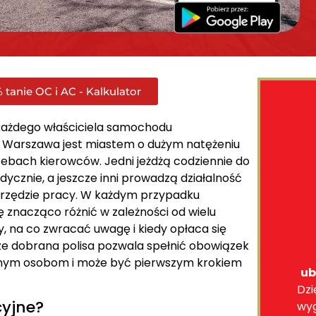
 tanie OC i AC - Kalkulator
każdego właściciela samochodu
. Warszawa jest miastem o dużym natężeniu
rzebach kierowców. Jedni jeżdżą codziennie do
dycznie, a jeszcze inni prowadzą działalność
rzędzie pracy. W każdym przypadku
 znacząco różnić w zależności od wielu
, na co zwracać uwagę i kiedy opłaca się
e dobrana polisa pozwala spełnić obowiązek
nnym osobom i może być pierwszym krokiem
ub
Dzi
yjne?
wy