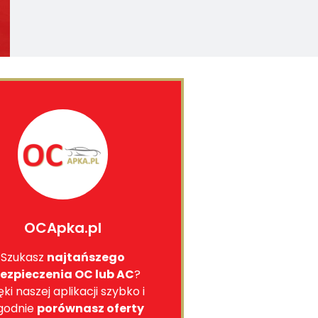
OCApka.pl
Szukasz
najtańszego
ezpieczenia OC lub AC
?
ęki naszej aplikacji szybko i
godnie
porównasz oferty