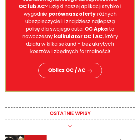
OC lub AC
? Dzięki naszej aplikacji szybko i
wygodnie
porównasz oferty
różnych
ubezpieczycieli i znajdziesz najlepszą
polisę dla swojego auta.
OC Apka
to
nowoczesny
kalkulator OC i AC
, który
działa w kilka sekund – bez ukrytych
kosztów i zbędnych formalności!
Oblicz OC / AC
OSTATNIE WPISY​