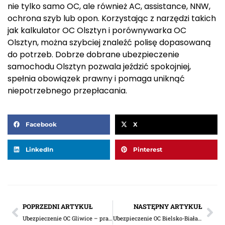
nie tylko samo OC, ale również AC, assistance, NNW,
ochrona szyb lub opon. Korzystając z narzędzi takich
jak kalkulator OC Olsztyn i porównywarka OC
Olsztyn, można szybciej znaleźć polisę dopasowaną
do potrzeb. Dobrze dobrane ubezpieczenie
samochodu Olsztyn pozwala jeździć spokojniej,
spełnia obowiązek prawny i pomaga uniknąć
niepotrzebnego przepłacania.
Facebook
X
LinkedIn
Pinterest
POPRZEDNI ARTYKUŁ
NASTĘPNY ARTYKUŁ
Ubezpieczenie OC Gliwice – praktyczny przewodnik dla kierowców szukających dobrej polisy
Ubezpieczenie OC Bielsko-Biała – jak wybrać dobrą polisę?