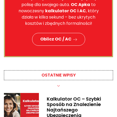
polisę dla swojego auta.
OC Apka
to
nowoczesny
kalkulator OC i AC
, który
działa w kilka sekund – bez ukrytych
kosztów i zbędnych formalności!
Oblicz OC / AC
OSTATNIE WPISY​
Kalkulator OC – Szybki
Sposób na Znalezienie
Najtańszego
Ubezpieczenia