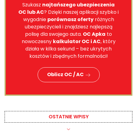
Szukasz
najtańszego ubezpieczenia
OC lub AC
? Dzięki naszej aplikacji szybko i
wygodnie
porównasz oferty
różnych
ubezpieczycieli i znajdziesz najlepszą
polisę dla swojego auta.
OC Apka
to
nowoczesny
kalkulator OC i AC
, który
działa w kilka sekund – bez ukrytych
kosztów i zbędnych formalności!
Oblicz OC / AC
OSTATNIE WPISY​