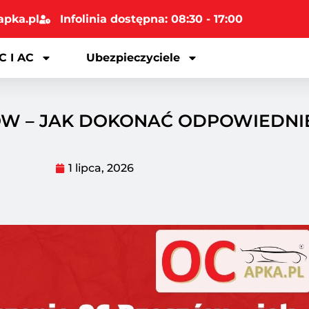
apka.pl
Infolinia dostępna: 08:30 - 17:00
C I AC
Ubezpieczyciele
ZÓW – JAK DOKONAĆ ODPOWIEDN
1 lipca, 2026