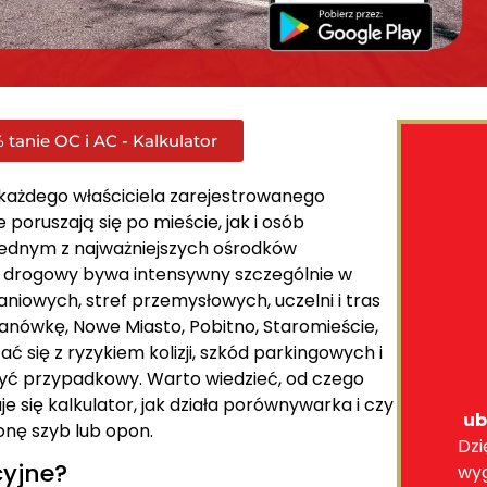
 tanie OC i AC - Kalkulator
każdego właściciela zarejestrowanego
poruszają się po mieście, jak i osób
t jednym z najważniejszych ośrodków
h drogowy bywa intensywny szczególnie w
aniowych, stref przemysłowych, uczelni i tras
anówkę, Nowe Miasto, Pobitno, Staromieście,
ć się z ryzykiem kolizji, szkód parkingowych i
 być przypadkowy. Warto wiedzieć, od czego
e się kalkulator, jak działa porównywarka i czy
ub
onę szyb lub opon.
Dzi
yjne?
wy