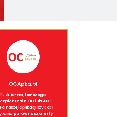
OCApka.pl
Szukasz
najtańszego
ezpieczenia OC lub AC
?
ęki naszej aplikacji szybko i
godnie
porównasz oferty