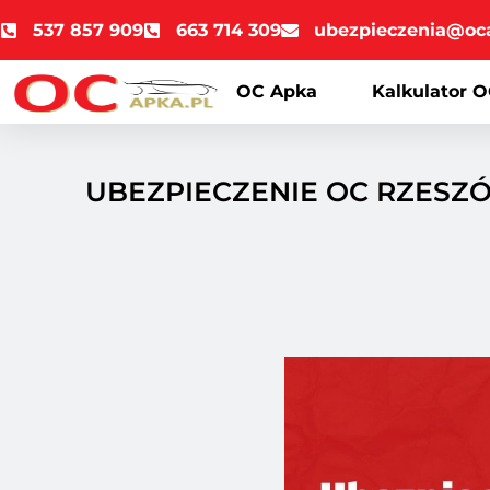
537 857 909
663 714 309
ubezpieczenia@oc
OC Apka
Kalkulator O
UBEZPIECZENIE OC RZES