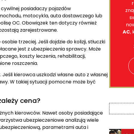
r
 cywilnej posiadaczy pojazdów
zna
amochodu, motocykla, auta dostawczego lub
s
olisę OC. Obowiązek ten dotyczy również
no
pozostają zarejestrowane.
AC
,
bie trzeciej. Jeśli dojdzie do kolizji, stłuczki
acane jest z ubezpieczenia sprawcy. Może
ego, koszty leczenia, rehabilitacji,
ione roszczenia.
Jeśli kierowca uszkodzi własne auto z własnej
awy. W takiej sytuacji pomocne może być
zależy cena?
żnych kierowców. Nawet osoby posiadające
rzystwa ubezpieczeniowe analizują wiele
ą ubezpieczeniową, parametrami auta i