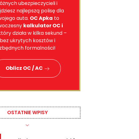
óżnych ubezpieczycieli i
jdziesz najlepszą polisę dla
wojego auta.
OC Apka
to
woczesny
kalkulator OC i
 który działa w kilka sekund –
bez ukrytych kosztów i
zbędnych formalności!
Oblicz OC / AC
OSTATNIE WPISY​