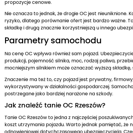
propozycje cenowe.
Nie oznacza to jednak, że drogie OC jest nieuniknione.
ryzyko, dlatego porównanie ofert jest bardzo ważne.
składkę i drugą znacznie korzystniejszą u innego ubezpi
Parametry samochodu
Na cenę OC wpływa również sam pojazd. Ubezpieczycie
produkcji, pojemność silnika, moc, rodzaj paliwa, prze
mocniejszym silnikiem może oznaczać wyższą składkę, 
Znaczenie ma też to, czy pojazd jest prywatny, firmow
wykorzystywany w działalności gospodarczej. Samoch
postrzegane jako bardziej narażone na szkody.
Jak znaleźć tanie OC Rzeszów?
Tanie OC Rzeszów to jedna z najczęściej poszukiwanych
koszt utrzymania pojazdu. Warto jednak pamiętać, że na
odnowieniowej dotychczasowego ubezpieczyciela. Częst