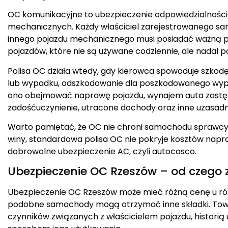
OC komunikacyjne to ubezpieczenie odpowiedzialności
mechanicznych. Każdy właściciel zarejestrowanego s
innego pojazdu mechanicznego musi posiadać ważną p
pojazdów, które nie są używane codziennie, ale nadal 
Polisa OC działa wtedy, gdy kierowca spowoduje szkodę oso
lub wypadku, odszkodowanie dla poszkodowanego wypł
ono obejmować naprawę pojazdu, wynajem auta zastępcz
zadośćuczynienie, utracone dochody oraz inne uzasadn
Warto pamiętać, że OC nie chroni samochodu sprawcy. 
winy, standardowa polisa OC nie pokryje kosztów napr
dobrowolne ubezpieczenie AC, czyli autocasco.
Ubezpieczenie OC Rzeszów – od czego 
Ubezpieczenie OC Rzeszów może mieć różną cenę u ró
podobne samochody mogą otrzymać inne składki. Towa
czynników związanych z właścicielem pojazdu, histori