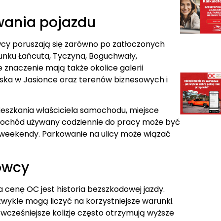
wania pojazdu
cy poruszają się zarówno po zatłoczonych
runku Łańcuta, Tyczyna, Boguchwały,
 znaczenie mają także okolice galerii
tniska w Jasionce oraz terenów biznesowych i
eszkania właściciela samochodu, miejsce
amochód używany codziennie do pracy może być
 weekendy. Parkowanie na ulicy może wiązać
owcy
cenę OC jest historia bezszkodowej jazdy.
zwykle mogą liczyć na korzystniejsze warunki.
cześniejsze kolizje często otrzymują wyższe