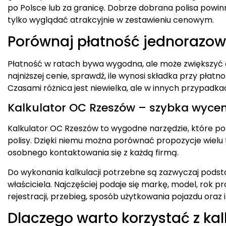
po Polsce lub za granicę. Dobrze dobrana polisa pow
tylko wyglądać atrakcyjnie w zestawieniu cenowym.
Porównaj płatność jednorazową
Płatność w ratach bywa wygodna, ale może zwiększyć cał
najniższej cenie, sprawdź, ile wynosi składka przy płatno
Czasami różnica jest niewielka, ale w innych przypadk
Kalkulator OC Rzeszów – szybka wycen
Kalkulator OC Rzeszów to wygodne narzędzie, które p
polisy. Dzięki niemu można porównać propozycje wielu
osobnego kontaktowania się z każdą firmą.
Do wykonania kalkulacji potrzebne są zazwyczaj pod
właściciela. Najczęściej podaje się markę, model, rok pr
rejestracji, przebieg, sposób użytkowania pojazdu oraz 
Dlaczego warto korzystać z kal