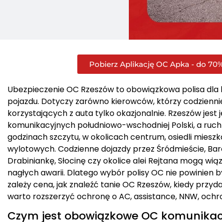
Pobierz Aplikację OC Apka - do 70%
Ubezpieczenie OC Rzeszów to obowiązkowa polisa dla 
pojazdu. Dotyczy zarówno kierowców, którzy codziennie 
korzystających z auta tylko okazjonalnie. Rzeszów jes
komunikacyjnych południowo-wschodniej Polski, a ruc
godzinach szczytu, w okolicach centrum, osiedli mieszk
wylotowych. Codzienne dojazdy przez Śródmieście, Bar
Drabiniankę, Słocinę czy okolice alei Rejtana mogą wiąza
nagłych awarii. Dlatego wybór polisy OC nie powinien
zależy cena, jak znaleźć tanie OC Rzeszów, kiedy przydaj
warto rozszerzyć ochronę o AC, assistance, NNW, ochr
Czym jest obowiązkowe OC komunikac